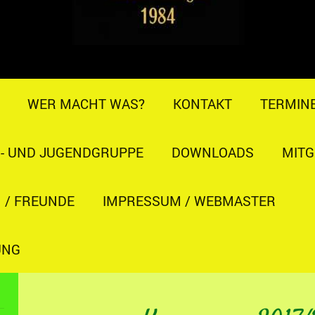
WER MACHT WAS?
KONTAKT
TERMIN
R- UND JUGENDGRUPPE
DOWNLOADS
MITG
 / FREUNDE
IMPRESSUM / WEBMASTER
UNG