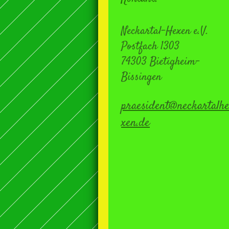
Neckartal-Hexen e.V.
Postfach 1303
74303 Bietigheim-
Bissingen
praesident@neckartalh
xen.de