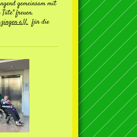
jungend gemeinsam mit
 Tüte" freuen.
rzingen e.V.
für die