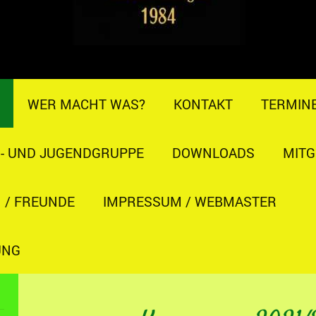
WER MACHT WAS?
KONTAKT
TERMIN
R- UND JUGENDGRUPPE
DOWNLOADS
MITG
 / FREUNDE
IMPRESSUM / WEBMASTER
UNG