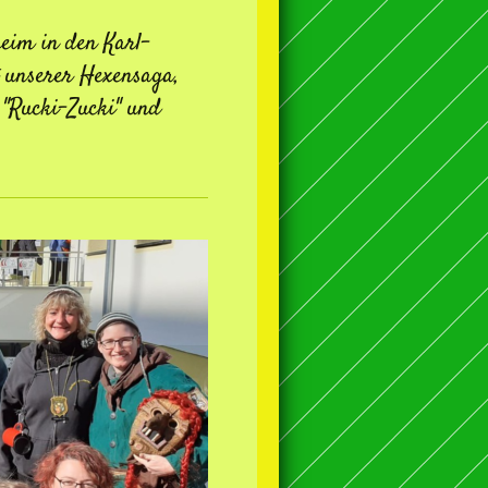
eim in den Karl-
t unserer Hexensaga,
 "Rucki-Zucki" und