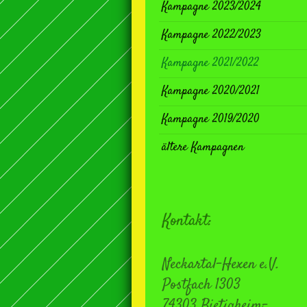
Kampagne 2023/2024
Kampagne 2022/2023
Kampagne 2021/2022
Kampagne 2020/2021
Kampagne 2019/2020
ältere Kampagnen
Kontakt:
Neckartal-Hexen e.V.
Postfach 1303
74303 Bietigheim-