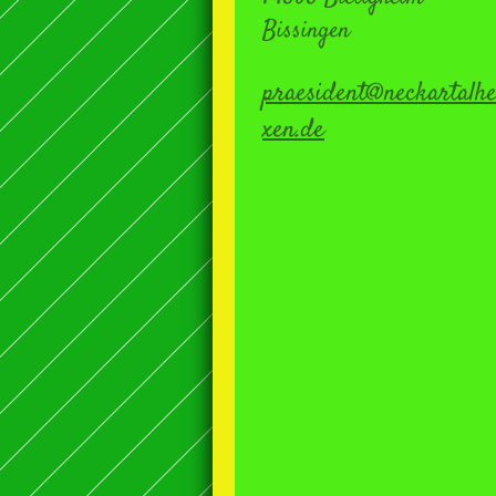
Bissingen
praesident@neckartalh
xen.de