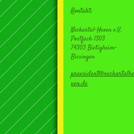
Kontakt:
Neckartal-Hexen e.V.
Postfach 1303
74303 Bietigheim-
Bissingen
praesident@neckartalh
xen.de