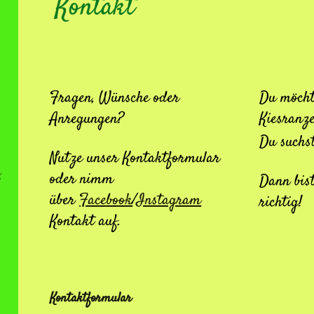
Kont
Fragen, Wünsche oder
Du möcht
Anregungen?
Kiesranze
Du suchst
Nutze unser Kontaktformular
e
oder nimm
Dann bist
über
Facebook
/
Instagram
richtig!
Kontakt auf.
Kontaktformular