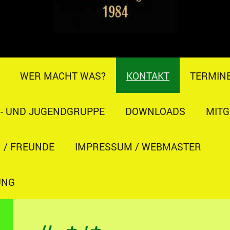
WER MACHT WAS?
KONTAKT
TERMIN
R- UND JUGENDGRUPPE
DOWNLOADS
MITG
 / FREUNDE
IMPRESSUM / WEBMASTER
UNG