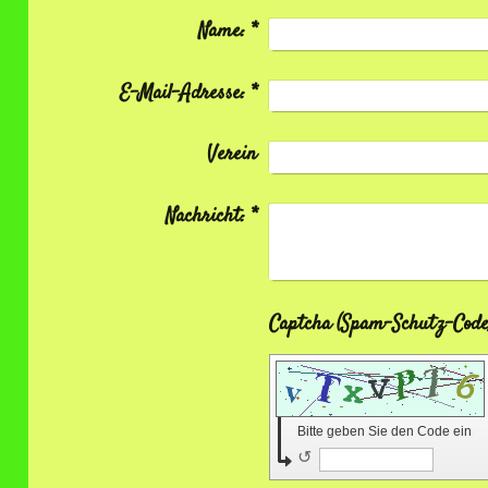
Name:
*
E-Mail-Adresse:
*
Verein
Nachricht:
*
Bitte geben Sie den Code ein
↺